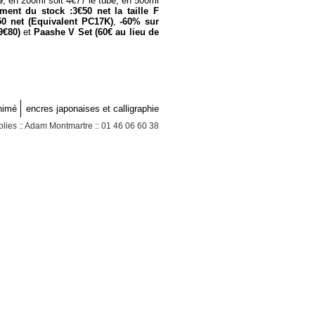
e
, en 200ml soit 4€77 le tube, en 500ml
ent du stock :3€50 net la taille F
50 net (Equivalent PC17K)
,
-60% sur
9€80)
et
Paashe V Set (60€ au lieu de
rt material et materiel art plastique pas cher pour
sin promotions et destockage matariel art a paris
asses art dalbe et architectures design
m
ateriel pour
int Denis 95 Val d'oise loisirs art plastique parisadam
magasin arts graphique art paris et creation peinture
nimé
encres japonaises et calligraphie
upplies :: Adam Montmartre :: 01 46 06 60 38