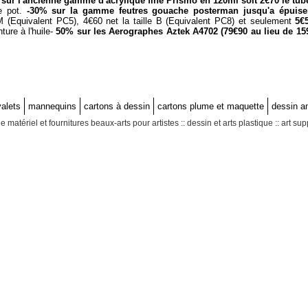
sur l'ancienne gamme d'acrylique fine Prismo en 120ml soit 2€70 le tub
le pot.
-30% sur la gamme feutres gouache posterman jusqu'a épuisem
 M (Equivalent PC5), 4€60 net la taille B (Equivalent PC8) et seulement
5€
ture à l'huile-
50% sur les Aerographes Aztek A4702 (79€90 au lieu de 15
 beaux arts pas cher discount sur paris art supplies in paris where to buy art supplies in France a
es et listes arts appliqueés a Paris magasin dessin soldes janvier fournitures veaux arts et des
le d'art ecole art appliqué et fournitures pour les arts plastiques a Paris liste de rentrée des cl
eaux arts 18eme paris loisirs creatifs paris nord materiel dessin maquette artistes peintres dessin 9eme 93 Sa
e beaux arts magasin adam paris 18eme 9eme 19eme 17eme art supply store in Paris art supplies in Paris 
alets
mannequins
cartons à dessin
cartons plume et maquette
dessin a
e matériel et fournitures beaux-arts pour artistes :: dessin et arts plastique :: art s