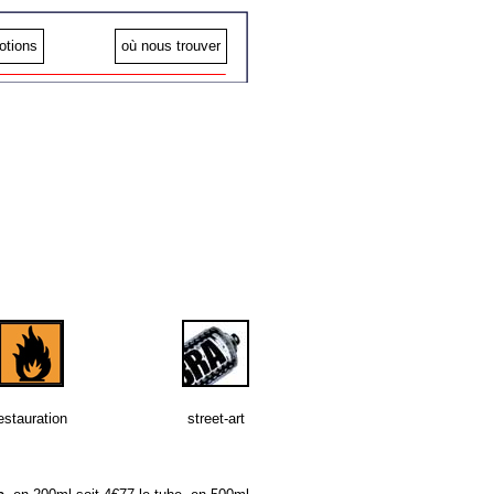
otions
où nous trouver
estauration
street-art