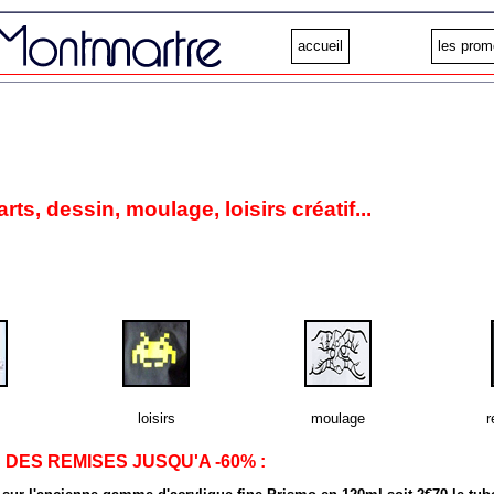
accueil
les prom
ts, dessin, moulage, loisirs créatif...
loisirs
moulage
r
ES REMISES JUSQU'A -60% :