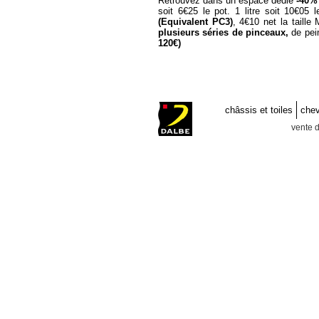
Retrouvez dans un espace dédié
-40% 
soit 6€25 le pot. 1 litre soit 10€05 
(Equivalent PC3)
, 4€10 net la taille
plusieurs séries de pinceaux,
de pein
120€)
rue damrem
nt a cote graphigro paris 18 matariel
la rentree discount et fournitures arts graphiqu
magasin dis
ocount
art store ofrres entrée en éco
artistes peintres fournitures pour artistes peintres b
paris magasin beaux arts boutique beaux arts boutiqu
creatif
châssis et toiles
chev
vente d